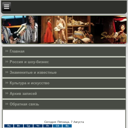
Главная
Россия и шоу-бизнес
Знаменитые и известные
Культура и искусcтво
Архив записей
Обратная связь
Сегодня: Пятница, 7 Августа
Пн
Вт
Ср
Чт
Пт
Сб
Вс