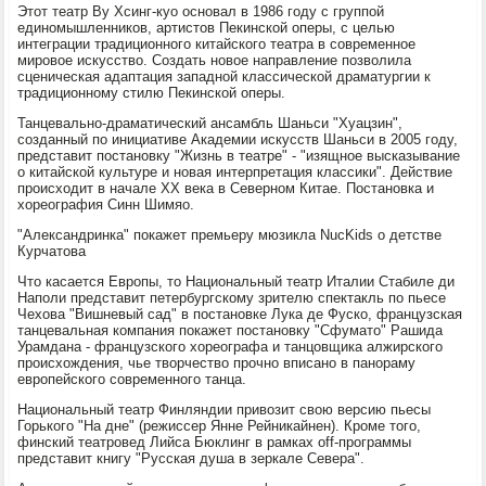
Этот театр Ву Хсинг-куо основал в 1986 году с группой
единомышленников, артистов Пекинской оперы, с целью
интеграции традиционного китайского театра в современное
мировое искусство. Создать новое направление позволила
сценическая адаптация западной классической драматургии к
традиционному стилю Пекинской оперы.
Танцевально-драматический ансамбль Шаньси "Хуацзин",
созданный по инициативе Академии искусств Шаньси в 2005 году,
представит постановку "Жизнь в театре" - "изящное высказывание
о китайской культуре и новая интерпретация классики". Действие
происходит в начале ХХ века в Северном Китае. Постановка и
хореография Синн Шимяо.
"Александринка" покажет премьеру мюзикла NucKids о детстве
Курчатова
Что касается Европы, то Национальный театр Италии Стабиле ди
Наполи представит петербургскому зрителю спектакль по пьесе
Чехова "Вишневый сад" в постановке Лука де Фуско, французская
танцевальная компания покажет постановку "Сфумато" Рашида
Урамдана - французского хореографа и танцовщика алжирского
происхождения, чье творчество прочно вписано в панораму
европейского современного танца.
Национальный театр Финляндии привозит свою версию пьесы
Горького "На дне" (режиссер Янне Рейникайнен). Кроме того,
финский театровед Лийса Бюклинг в рамках off-программы
представит книгу "Русская душа в зеркале Севера".