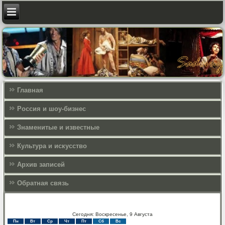
Главная
Россия и шоу-бизнес
Знаменитые и известные
Культура и искусcтво
Архив записей
Обратная связь
Сегодня: Воскресенье, 9 Августа
Пн
Вт
Ср
Чт
Пт
Сб
Вс