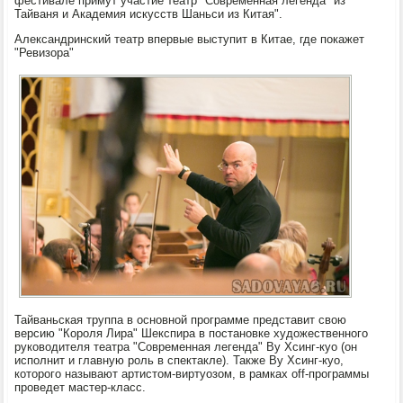
фестивале примут участие театр "Современная легенда" из
Тайваня и Академия искусств Шаньси из Китая".
Александринский театр впервые выступит в Китае, где покажет
"Ревизора"
Тайваньская труппа в основной программе представит свою
версию "Короля Лира" Шекспира в постановке художественного
руководителя театра "Современная легенда" Ву Хсинг-куо (он
исполнит и главную роль в спектакле). Также Ву Хсинг-куо,
которого называют артистом-виртуозом, в рамках off-программы
проведет мастер-класс.