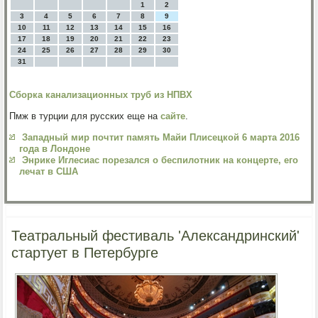
1
2
3
4
5
6
7
8
9
10
11
12
13
14
15
16
17
18
19
20
21
22
23
24
25
26
27
28
29
30
31
Сборка канализационных труб из НПВХ
Пмж в турции для русских еще на
сайте
.
Западный мир почтит память Майи Плисецкой 6 марта 2016
года в Лондоне
Энрике Иглесиас порезался о беспилотник на концерте, его
лечат в США
Театральный фестиваль 'Александринский'
стартует в Петербурге