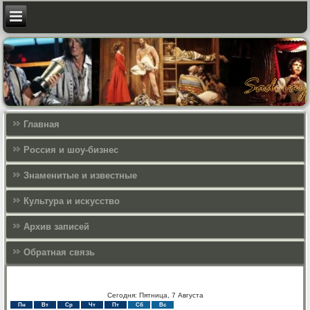
Главная
Россия и шоу-бизнес
Знаменитые и известные
Культура и искусcтво
Архив записей
Обратная связь
Сегодня: Пятница, 7 Августа
Пн
Вт
Ср
Чт
Пт
Сб
Вс