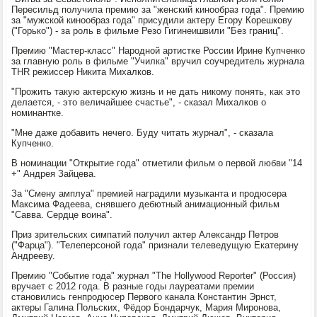
Пересильд получила премию за "женский кинообраз года". Премию
за "мужской кинообраз года" присудили актеру Егору Корешкову
("Горько") - за роль в фильме Резо Гигинеишвили "Без границ".
Премию "Мастер-класс" Народной артистке России Ирине Купченко
за главную роль в фильме "Училка" вручил coучредитель журнала
ТНR режиссер Никита Михалков.
"Прожить такую актерскую жизнь и не дать никому понять, как это
делается, - это величайшее счастье", - сказал Михалков о
номинантке.
"Мне даже добавить нечего. Буду читать журнал", - сказала
Купченко.
В номинации "Открытие года" отметили фильм о первой любви "14
+" Андрея Зайцева.
За "Смену амплуа" премией наградили музыканта и продюсера
Максима Фадеева, снявшего дебютный анимационный фильм
"Савва. Сердце воина".
Приз зрительских симпатий получил актер Александр Петров
("Фарца"). "Телеперсоной года" признали телеведущую Екатерину
Андрееву.
Премию "Событие года" журнал "The Hollywood Reporter" (Россия)
вручает с 2012 года. В разные годы лауреатами премии
становились генпродюсер Первого канала Константин Эрнст,
актеры Галина Польских, Фёдор Бондарчук, Мария Миронова,