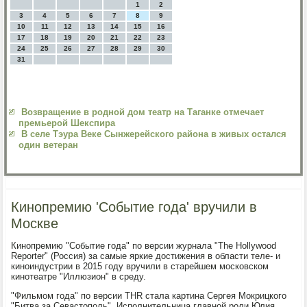
1
2
3
4
5
6
7
8
9
10
11
12
13
14
15
16
17
18
19
20
21
22
23
24
25
26
27
28
29
30
31
Возвращение в родной дом театр на Таганке отмечает
премьерой Шекспира
В селе Тэура Веке Сынжерейского района в живых остался
один ветеран
Кинопремию 'Событие года' вручили в
Москве
Кинопремию "Событие года" по версии журнала "The Hollywood
Reporter" (Россия) за самые яркие достижения в области теле- и
киноиндустрии в 2015 году вручили в старейшем московском
кинотеатре "Иллюзион" в среду.
"Фильмом года" по версии THR стала картина Сергея Мокрицкого
"Битва за Севастополь". Исполнительница главной роли Юлия