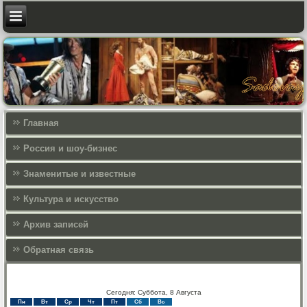
Главная
Россия и шоу-бизнес
Знаменитые и известные
Культура и искусcтво
Архив записей
Обратная связь
Сегодня: Суббота, 8 Августа
Пн
Вт
Ср
Чт
Пт
Сб
Вс