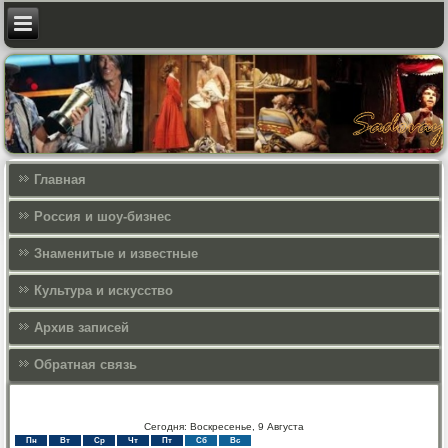
Главная
Россия и шоу-бизнес
Знаменитые и известные
Культура и искусcтво
Архив записей
Обратная связь
Сегодня: Воскресенье, 9 Августа
Пн
Вт
Ср
Чт
Пт
Сб
Вс