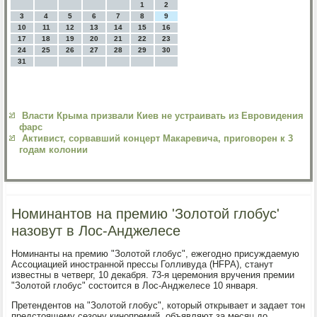
1
2
3
4
5
6
7
8
9
10
11
12
13
14
15
16
17
18
19
20
21
22
23
24
25
26
27
28
29
30
31
Власти Крыма призвали Киев не устраивать из Евровидения
фарс
Активист, сорвавший концерт Макаревича, приговорен к 3
годам колонии
Номинантов на премию 'Золотой глобус'
назовут в Лос-Анджелесе
Номинанты на премию "Золотой глобус", ежегодно присуждаемую
Ассоциацией иностранной прессы Голливуда (HFPA), станут
известны в четверг, 10 декабря. 73-я церемония вручения премии
"Золотой глобус" состоится в Лос-Анджелесе 10 января.
Претендентов на "Золотой глобус", который открывает и задает тон
предстоящему сезону кинопремий, объявляют за месяц до