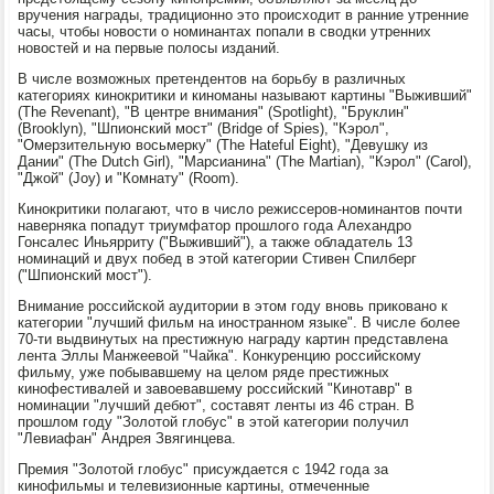
вручения награды, традиционно это происходит в ранние утренние
часы, чтобы новости о номинантах попали в сводки утренних
новостей и на первые полосы изданий.
В числе возможных претендентов на борьбу в различных
категориях кинокритики и киноманы называют картины "Выживший"
(The Revenant), "В центре внимания" (Spotlight), "Бруклин"
(Brooklyn), "Шпионский мост" (Bridge of Spies), "Кэрол",
"Омерзительную восьмерку" (The Hateful Eight), "Девушку из
Дании" (The Dutch Girl), "Марсианина" (The Martian), "Кэрол" (Carol),
"Джой" (Joy) и "Комнату" (Room).
Кинокритики полагают, что в число режиссеров-номинантов почти
наверняка попадут триумфатор прошлого года Алехандро
Гонсалес Иньярриту ("Выживший"), а также обладатель 13
номинаций и двух побед в этой категории Стивен Спилберг
("Шпионский мост").
Внимание российской аудитории в этом году вновь приковано к
категории "лучший фильм на иностранном языке". В числе более
70-ти выдвинутых на престижную награду картин представлена
лента Эллы Манжеевой "Чайка". Конкуренцию российскому
фильму, уже побывавшему на целом ряде престижных
кинофестивалей и завоевавшему российский "Кинотавр" в
номинации "лучший дебют", составят ленты из 46 стран. В
прошлом году "Золотой глобус" в этой категории получил
"Левиафан" Андрея Звягинцева.
Премия "Золотой глобус" присуждается с 1942 года за
кинофильмы и телевизионные картины, отмеченные