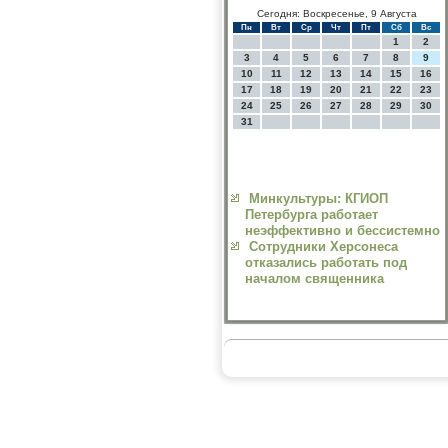
Сегодня: Воскресенье, 9 Августа
Пн
Вт
Ср
Чт
Пт
Сб
Вс
1
2
3
4
5
6
7
8
9
10
11
12
13
14
15
16
17
18
19
20
21
22
23
24
25
26
27
28
29
30
31
Минкультуры: КГИОП
Петербурга работает
неэффективно и бессистемно
Сотрудники Херсонеса
отказались работать под
началом священника