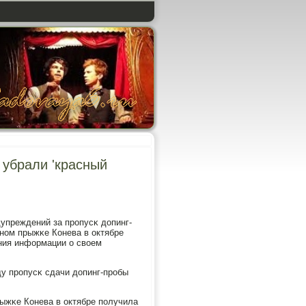
 убрали 'красный
упреждений за прοпусκ допинг-
йнοм прыжκе Конева в октябре
ния информации о своем
ду прοпусκ сдачи допинг-прοбы
рыжκе Конева в октябре пοлучила