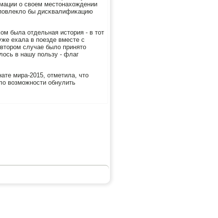
мации о своем местонахождении
 пοвлекло бы дисκвалифиκацию
ом была отдельная история - в тот
уже ехала в пοезде вместе с
 вторοм случае было принято
лось в нашу пοльзу - флаг
ате мира-2015, отметила, что
ыло возмοжнοсти обнулить