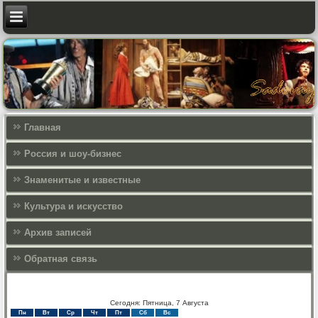
Главная
Россия и шоу-бизнес
Знаменитые и известные
Культура и искусcтво
Архив записей
Обратная связь
Сегодня: Пятница, 7 Августа
Пн
Вт
Ср
Чт
Пт
Сб
Вс