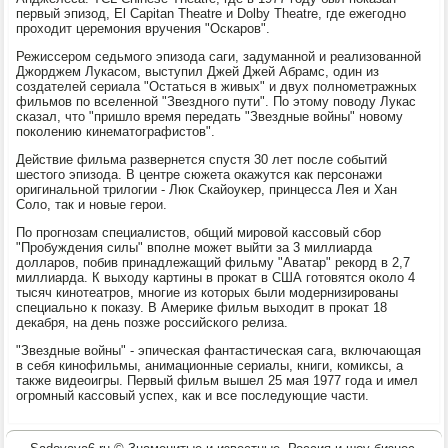
первый эпизод, El Capitan Theatre и Dolby Theatre, где ежегодно
проходит церемония вручения "Оскаров".
Режиссером седьмого эпизода саги, задуманной и реализованной
Джорджем Лукасом, выступил Джей Джей Абрамс, один из
создателей сериала "Остаться в живых" и двух полнометражных
фильмов по вселенной "Звездного пути". По этому поводу Лукас
сказал, что "пришло время передать "Звездные войны" новому
поколению кинематографистов".
Действие фильма развернется спустя 30 лет после событий
шестого эпизода. В центре сюжета окажутся как персонажи
оригинальной трилогии - Люк Скайоукер, принцесса Лея и Хан
Соло, так и новые герои.
По прогнозам специалистов, общий мировой кассовый сбор
"Пробуждения силы" вполне может выйти за 3 миллиарда
долларов, побив принадлежащий фильму "Аватар" рекорд в 2,7
миллиарда. К выходу картины в прокат в США готовятся около 4
тысяч кинотеатров, многие из которых были модернизированы
специально к показу. В Америке фильм выходит в прокат 18
декабря, на день позже российского релиза.
"Звездные войны" - эпическая фантастическая сага, включающая
в себя кинофильмы, анимационные сериалы, книги, комиксы, а
также видеоигры. Первый фильм вышел 25 мая 1977 года и имел
огромный кассовый успех, как и все последующие части.