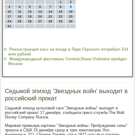
1
2
3
4
5
6
7
8
9
10
11
12
13
14
15
16
17
18
19
20
21
22
23
24
25
26
27
28
29
30
31
Реконструкция касс на входе в Парк Горького потребует 214
млн рублей
Международный фестиваль Context.Diana Vishneva пройдет
Москве
Седьмой эпизод 'Звездных войн' выходит в
российский прокат
Седьмой эпизод культовой саги "Звездные войны" выходит в
российский прокат 17 декабря, сообщила пресс-служба The Walt
Disney Company Russia.
Мировая премьера картины "Звездные войны: Пробуждение силы"
прошла в США 15 декабря сразу в трех кинотеатрах Лос-
Анджелеса: TCL Chinese Theatre, где в 1977 году был показан