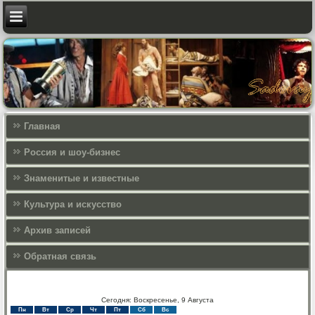
Главная
Россия и шоу-бизнес
Знаменитые и известные
Культура и искусcтво
Архив записей
Обратная связь
Сегодня: Воскресенье, 9 Августа
Пн
Вт
Ср
Чт
Пт
Сб
Вс