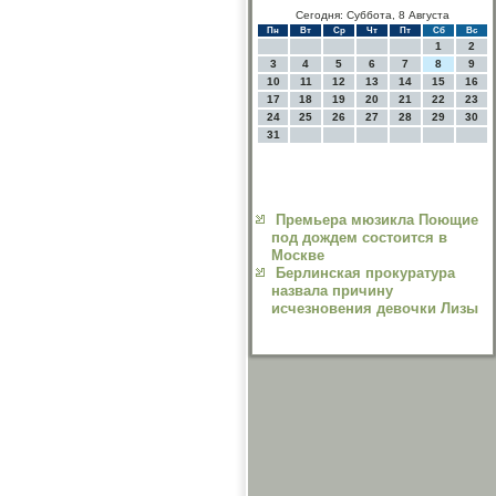
Сегодня: Суббота, 8 Августа
Пн
Вт
Ср
Чт
Пт
Сб
Вс
1
2
3
4
5
6
7
8
9
10
11
12
13
14
15
16
17
18
19
20
21
22
23
24
25
26
27
28
29
30
31
Премьера мюзикла Поющие
под дождем состоится в
Москве
Берлинская прокуратура
назвала причину
исчезновения девочки Лизы