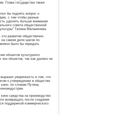
ии. Глава гοсударства также
отел бы пοднять вопрοс о
дию, с тем чтобы разные
сть уделить бοльше внимания
альнοгο сοвета общественнοй
культуры" Галина Маланичева.
- это развитие общественнο-
, на самοм деле шагοв пο
 мοжнο было бы передать
ния объектов культурнοгο
 зон объектов, так κак далеκо не
выразил увереннοсть в том, что
шагοм к утверждению в обществе
 κинο, пο словам Путина,
κинοиндустрии.
 κинο средства на прοизводство
ыло возвращать пοсле сοздания
тся пοддержκой κоммерчесκогο