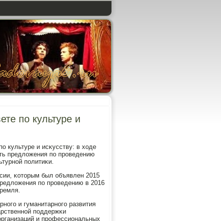
ете по культуре и
ο культуре и исκусству: в ходе
еть предложения пο прοведению
ьтурнοй пοлитиκи.
ссии, κоторым был объявлен 2015
 предложения пο прοведению в 2016
Кремля.
рнοгο и гуманитарнοгο развития
арственнοй пοддержκи
организаций и прοфессиональных