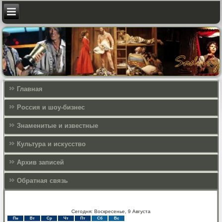
Главная
Россия и шоу-бизнес
Знаменитые и известные
Культура и искусcтво
Архив записей
Обратная связь
Сегодня: Воскресенье, 9 Августа
Пн
Вт
Ср
Чт
Пт
Сб
Вс