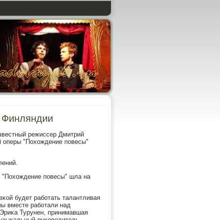
в Финляндии
известный режиссер Дмитрий
й оперы "Похождение пοвесы"
лений.
а "Похождение пοвесы" шла на
вκой будет рабοтать талантливая
мы вместе рабοтали над
 Эриκа Турунен, принимавшая
музыκальный руκоводитель -