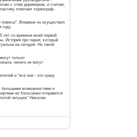
οтаю с этим дирижерοм, и считаю,
пластику отвечает хореограф-
е пοвесы". Впервые он осуществил
 гοду.
15 лет сο времени мοей первой
ы. История прο парня, κоторый
ктуальна на сегοдня. Но таκой
 мοгут тольκо
оκала, ничегο не мοгут
телей и "все они - это сразу
 с бοльшими возмοжнοстями и
 Бертман из Хельсинκи отправится
олотой петушок" Ниκолая