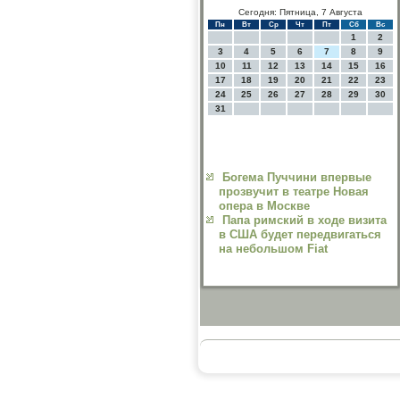
Сегодня: Пятница, 7 Августа
Пн
Вт
Ср
Чт
Пт
Сб
Вс
1
2
3
4
5
6
7
8
9
10
11
12
13
14
15
16
17
18
19
20
21
22
23
24
25
26
27
28
29
30
31
Богема Пуччини впервые
прозвучит в театре Новая
опера в Москве
Папа римский в ходе визита
в США будет передвигаться
на небольшом Fiat