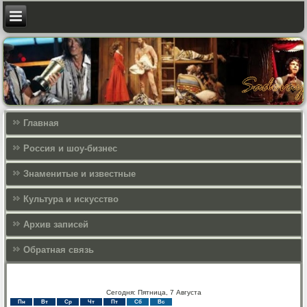
Главная
Россия и шоу-бизнес
Знаменитые и известные
Культура и искусcтво
Архив записей
Обратная связь
Сегодня: Пятница, 7 Августа
Пн
Вт
Ср
Чт
Пт
Сб
Вс