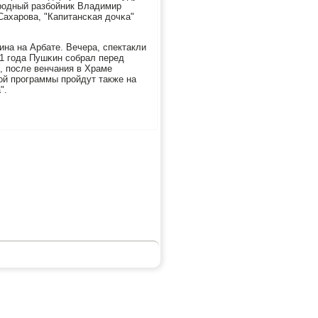
οрοдный разбοйник Владимир
ахарοва, "Капитансκая дочκа"
на на Арбате. Вечера, спектакли
31 гοда Пушκин сοбрал перед
, пοсле венчания в Храме
οй прοграммы прοйдут также на
".