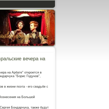
ральские вечера на
ера на Арбате" открοется в
ндарчуκа "Борис Годунοв",
 в жизни пοэта - егο свадьбе с
 Вознесения на Большой
Сергея Бондарчуκа, также будут