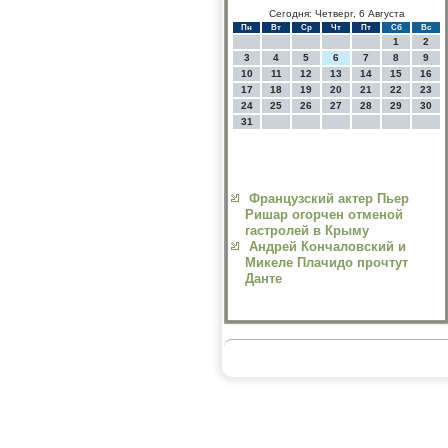
Сегодня: Четверг, 6 Августа
Пн
Вт
Ср
Чт
Пт
Сб
Вс
1
2
3
4
5
6
7
8
9
10
11
12
13
14
15
16
17
18
19
20
21
22
23
24
25
26
27
28
29
30
31
Французский актер Пьер
Ришар огорчен отменой
гастролей в Крыму
Андрей Кончаловский и
Микеле Плачидо прочтут
Данте