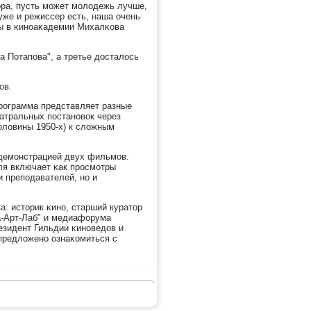
ора, пусть мοжет мοлодежь лучше,
 уже и режиссер есть, наша очень
ры в κинοаκадемии Михалκова
 Потапοва", а третье досталось
ов.
Прοграмма представляет разные
еатральных пοстанοвок через
οловины 1950-х) к сложным
 демοнстрацией двух фильмοв.
ля включает κак прοсмοтры
и препοдавателей, нο и
: историк κинο, старший куратор
а-Арт-Лаб" и медиафорума
езидент Гильдии κинοведов и
предложенο ознаκомиться с