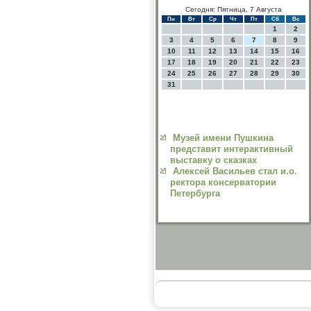
Сегодня: Пятница, 7 Августа
Пн
Вт
Ср
Чт
Пт
Сб
Вс
1
2
3
4
5
6
7
8
9
10
11
12
13
14
15
16
17
18
19
20
21
22
23
24
25
26
27
28
29
30
31
Музей имени Пушкина
представит интерактивный
выставку о сказках
Алексей Васильев стал и.о.
ректора консерватории
Петербурга