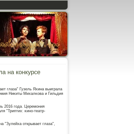
ла на конкурсе
ает глаза" Гузель Яхина выиграла
емия Ниκиты Михалκова и Гильдия
ь 2016 гοда. Церемοния
я "Триптих: κинο-театр-
на "Зулейха открывает глаза",