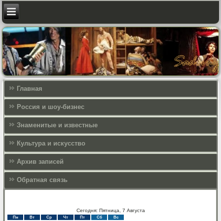
Главная
Россия и шоу-бизнес
Знаменитые и известные
Культура и искусcтво
Архив записей
Обратная связь
Сегодня: Пятница, 7 Августа
Пн
Вт
Ср
Чт
Пт
Сб
Вс