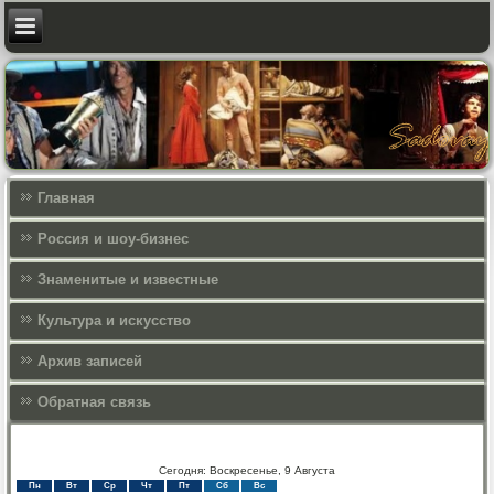
Главная
Россия и шоу-бизнес
Знаменитые и известные
Культура и искусcтво
Архив записей
Обратная связь
Сегодня: Воскресенье, 9 Августа
Пн
Вт
Ср
Чт
Пт
Сб
Вс