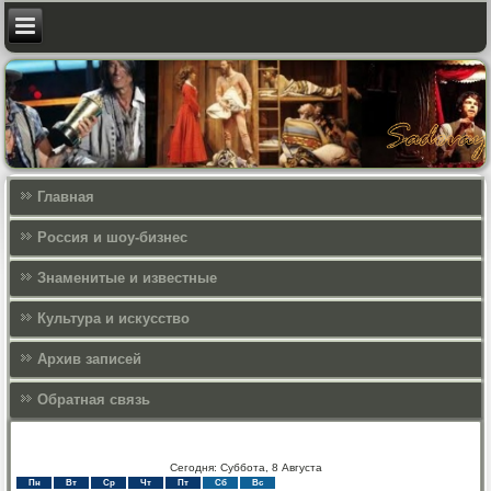
Главная
Россия и шоу-бизнес
Знаменитые и известные
Культура и искусcтво
Архив записей
Обратная связь
Сегодня: Суббота, 8 Августа
Пн
Вт
Ср
Чт
Пт
Сб
Вс