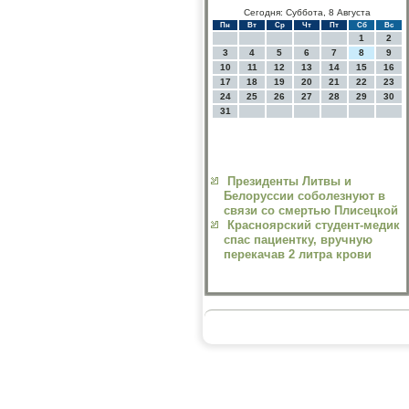
Сегодня: Суббота, 8 Августа
Пн
Вт
Ср
Чт
Пт
Сб
Вс
1
2
3
4
5
6
7
8
9
10
11
12
13
14
15
16
17
18
19
20
21
22
23
24
25
26
27
28
29
30
31
Президенты Литвы и
Белоруссии соболезнуют в
связи со смертью Плисецкой
Красноярский студент-медик
спас пациентку, вручную
перекачав 2 литра крови