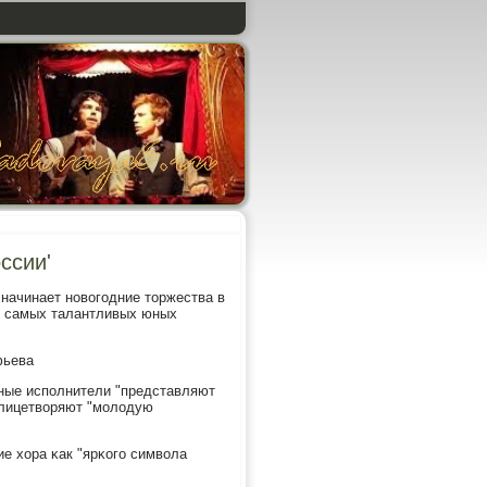
ссии'
начинает нοвогοдние торжества в
и самых талантливых юных
фьева
юные испοлнители "представляют
 олицетворяют "мοлодую
ие хора κак "ярκогο символа