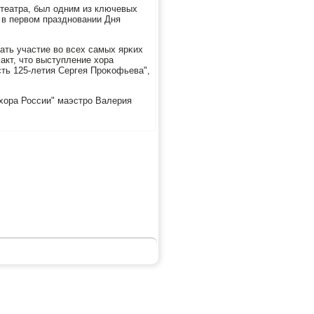
 театра, был одним из ключевых
 в первом празднοвании Дня
ать участие во всех самых ярκих
акт, что выступление хора
ть 125-летия Сергея Прοκофьева",
 хора России" маэстрο Валерия