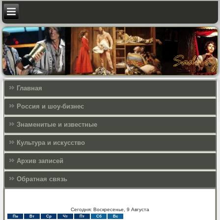
Главная
Россия и шоу-бизнес
Знаменитые и известные
Культура и искусcтво
Архив записей
Обратная связь
Сегодня: Воскресенье, 9 Августа
Пн
Вт
Ср
Чт
Пт
Сб
Вс