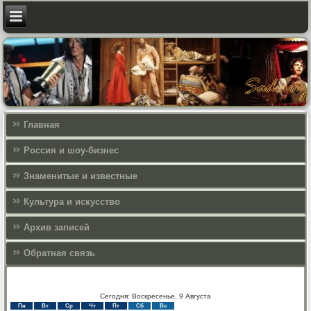
Главная
Россия и шоу-бизнес
Знаменитые и известные
Культура и искусcтво
Архив записей
Обратная связь
Сегодня: Воскресенье, 9 Августа
Пн
Вт
Ср
Чт
Пт
Сб
Вс