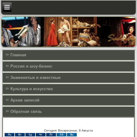
Главная
Россия и шоу-бизнес
Знаменитые и известные
Культура и искусcтво
Архив записей
Обратная связь
Сегодня: Воскресенье, 9 Августа
Пн
Вт
Ср
Чт
Пт
Сб
Вс