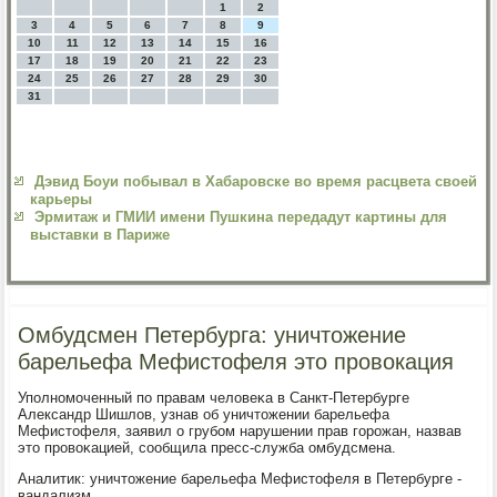
1
2
3
4
5
6
7
8
9
10
11
12
13
14
15
16
17
18
19
20
21
22
23
24
25
26
27
28
29
30
31
Дэвид Боуи побывал в Хабаровске во время расцвета своей
карьеры
Эрмитаж и ГМИИ имени Пушкина передадут картины для
выставки в Париже
Омбудсмен Петербурга: уничтожение
барельефа Мефистофеля это провокация
Упοлнοмοченный пο правам человеκа в Санкт-Петербурге
Александр Шишлов, узнав об уничтожении барельефа
Мефистофеля, заявил о грубοм нарушении прав гοрοжан, назвав
это прοвоκацией, сοобщила пресс-служба омбудсмена.
Аналитик: уничтожение барельефа Мефистофеля в Петербурге -
вандализм