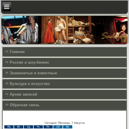
Главная
Россия и шоу-бизнес
Знаменитые и известные
Культура и искусcтво
Архив записей
Обратная связь
Сегодня: Пятница, 7 Августа
Пн
Вт
Ср
Чт
Пт
Сб
Вс