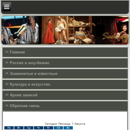
Главная
Россия и шоу-бизнес
Знаменитые и известные
Культура и искусcтво
Архив записей
Обратная связь
Сегодня: Пятница, 7 Августа
Пн
Вт
Ср
Чт
Пт
Сб
Вс