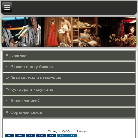
Главная
Россия и шоу-бизнес
Знаменитые и известные
Культура и искусcтво
Архив записей
Обратная связь
Сегодня: Суббота, 8 Августа
Пн
Вт
Ср
Чт
Пт
Сб
Вс