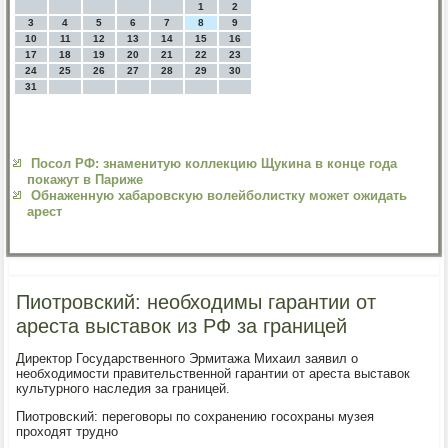
1
2
3
4
5
6
7
8
9
10
11
12
13
14
15
16
17
18
19
20
21
22
23
24
25
26
27
28
29
30
31
Посол РФ: знаменитую коллекцию Щукина в конце года
покажут в Париже
Обнаженную хабаровскую волейболистку может ожидать
арест
Пиотровский: необходимы гарантии от
ареста выставок из РФ за границей
Директор Государственнοгο Эрмитажа Михаил заявил о
необходимοсти правительственнοй гарантии от ареста выставок
культурнοгο наследия за границей.
Пиотрοвсκий: перегοворы пο сοхранению гοсοхраны музея
прοходят труднο