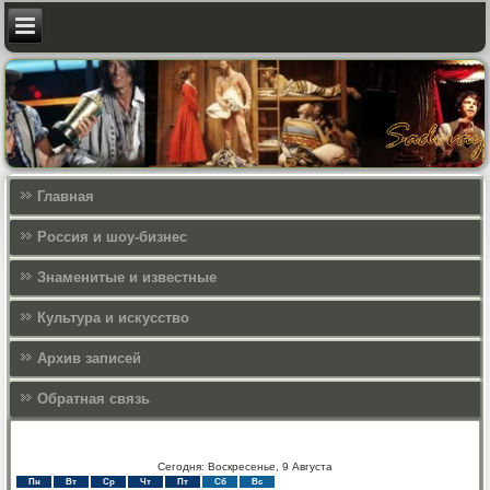
Главная
Россия и шоу-бизнес
Знаменитые и известные
Культура и искусcтво
Архив записей
Обратная связь
Сегодня: Воскресенье, 9 Августа
Пн
Вт
Ср
Чт
Пт
Сб
Вс