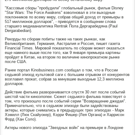
"Кассовые сборы "пробудили" глобальный рынок, фильм Disney
"Star Wars: The Force Awakens" взволновал в эти выходные
поклонников по всему миру, собрав общий доход от премьеры в
517 миллионов долларов", - приводятся в сообщении слова
старшего медиааналитика Rentrak Пола Дергарабедяна (Paul
Dergarabedian).
Рекорды по сборам побиты также на таких рынках, как
Великобритания, Германия, Австралия и Россия, пишет газета
Financial Times. Мировой показатель по сборам может оказаться
еще намного выше после того, как 9 января премьера картины
пройдет в Китае, на втором по величине кинопрокатном рынке
после США.
Ранее портал Kinobusiness.com сообщал о том, что в России
седьмой эпизод культовой саги с большим отрывом от конкурентов
возглавил прокат, собрав за минувшие выходные 12,3 миллиона
долларов.
Действие фильма разворачивается спустя 30 лет после событий
шестой части киноэпопеи. Сюжет седьмого фильма повествует о
том, что произошло после событий серии "Возвращение джедая".
Примечательно, что в седьмом эпизоде были задействованы
актеры, которые снимались в предыдущих трех эпизодах - Марк
Хэмилл (Люк Скайуокер), Кэрри Фишер (Лея Органа) и Харрисон
Форд (Хан Соло).
Актеры нового эпизода "Звездных войн" на премьере в Лондоне