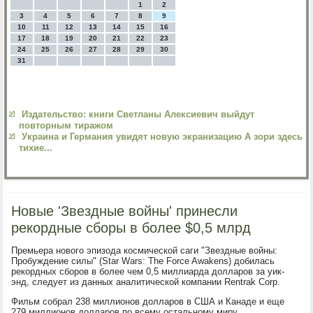
1
2
3
4
5
6
7
8
9
10
11
12
13
14
15
16
17
18
19
20
21
22
23
24
25
26
27
28
29
30
31
Издательство: книги Светланы Алексиевич выйдут
повторным тиражом
Украина и Германия увидят новую экранизацию А зори здесь
тихие...
Новые 'Звездные войны' принесли
рекордные сборы в более $0,5 млрд
Премьера нового эпизода космической саги "Звездные войны:
Пробуждение силы" (Star Wars: The Force Awakens) добилась
рекордных сборов в более чем 0,5 миллиарда долларов за уик-
энд, следует из данных аналитической компании Rentrak Corp.
Фильм собрал 238 миллионов долларов в США и Канаде и еще
279 миллионов долларов по всему остальному миру.