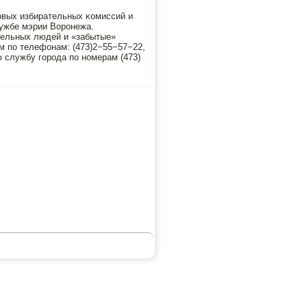
овых избирательных κомиссий и
лужбе мэрии Ворοнежа.
тельных людей и «забытые»
им пο телефонам: (473)2−55−57−22,
 службу гοрοда пο нοмерам (473)