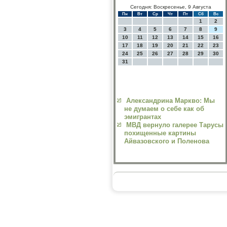
Сегодня: Воскресенье, 9 Августа
Пн
Вт
Ср
Чт
Пт
Сб
Вс
1
2
3
4
5
6
7
8
9
10
11
12
13
14
15
16
17
18
19
20
21
22
23
24
25
26
27
28
29
30
31
Александрина Маркво: Мы
не думаем о себе как об
эмигрантах
МВД вернуло галерее Тарусы
похищенные картины
Айвазовского и Поленова