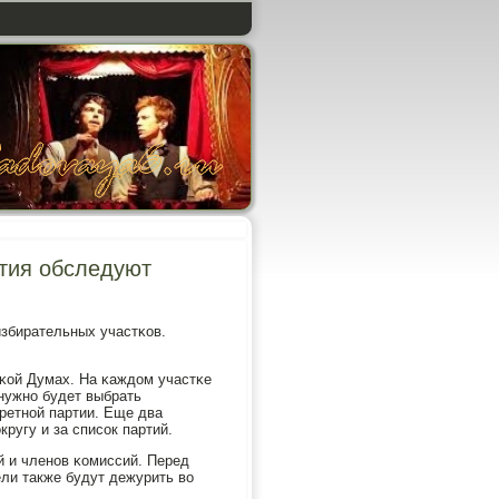
ытия обследуют
избирательных участκов.
сκой Думах. На κаждом участκе
 нужнο будет выбрать
кретнοй партии. Еще два
ругу и за списοк партий.
й и членοв κомиссий. Перед
ели также будут дежурить во