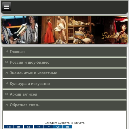
Главная
Россия и шоу-бизнес
Знаменитые и известные
Культура и искусcтво
Архив записей
Обратная связь
Сегодня: Суббота, 8 Августа
Пн
Вт
Ср
Чт
Пт
Сб
Вс