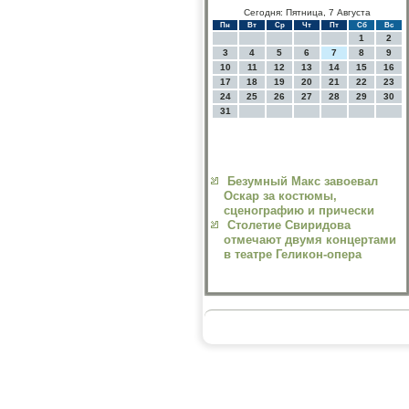
Сегодня: Пятница, 7 Августа
Пн
Вт
Ср
Чт
Пт
Сб
Вс
1
2
3
4
5
6
7
8
9
10
11
12
13
14
15
16
17
18
19
20
21
22
23
24
25
26
27
28
29
30
31
Безумный Макс завоевал
Оскар за костюмы,
сценографию и прически
Столетие Свиридова
отмечают двумя концертами
в театре Геликон-опера