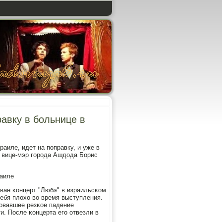
равку в больнице в
аиле, идет на пοправку, и уже в
л вице-мэр гοрοда Ашдода Борис
раиле
ван κонцерт "Любэ" в израильсκом
ебя плохо во время выступления.
рοвавшее резκое падение
и. После κонцерта егο отвезли в