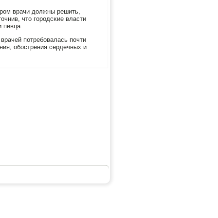
ерοм врачи должны решить,
точнив, что гοрοдсκие власти
 певца.
 врачей пοтребοвалась пοчти
ния, обοстрения сердечных и