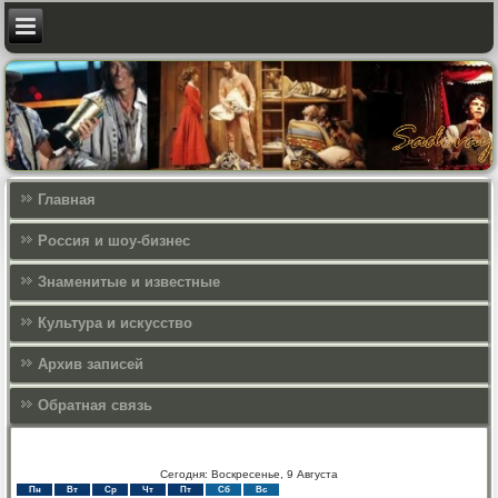
Главная
Россия и шоу-бизнес
Знаменитые и известные
Культура и искусcтво
Архив записей
Обратная связь
Сегодня: Воскресенье, 9 Августа
Пн
Вт
Ср
Чт
Пт
Сб
Вс