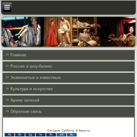
Главная
Россия и шоу-бизнес
Знаменитые и известные
Культура и искусcтво
Архив записей
Обратная связь
Сегодня: Суббота, 8 Августа
Пн
Вт
Ср
Чт
Пт
Сб
Вс