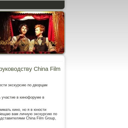
уководству China Film
сти экскурсию по дворцам
ь участие в кинофоруме в
имать кино, но я в юности
обещаю вам личную экскурсию по
едставителями China Film Group,