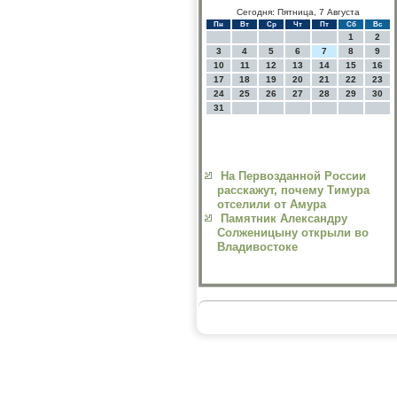
Сегодня: Пятница, 7 Августа
Пн
Вт
Ср
Чт
Пт
Сб
Вс
1
2
3
4
5
6
7
8
9
10
11
12
13
14
15
16
17
18
19
20
21
22
23
24
25
26
27
28
29
30
31
На Первозданной России
расскажут, почему Тимура
отселили от Амура
Памятник Александру
Солженицыну открыли во
Владивостоке