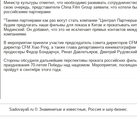
Министр культуры отметил, что необходимо развивать сотрудничество
свою очередь, представители China Film Group заявили, что хотели б
российскими партнерами.
"Такими партнерами как раз могут стать компании "Централ Партнерши
будем предлагать наши фильмы для показа в Китае и прокатывать кит
Мединский. Он добавил, что это не исключает прямых контактов межд
компаниями.
В мероприятии приняли участие председатель совета директоров CFM 
директор CFM Xiao Ping, а также глава департамента кинематографи
продюсеры Федор Бондарчук, Ренат Давлетьяров, Дмитрий Рудовский 
Стороны обсудили дальнейшие перспективы проката российских филь
празднования 70-летия Победы над нацизмом. Мероприятия, посвяще
пройдут в сентябре этого года.
Sadovaya6.ru © Знаменитые и известные, Россия и шоу-бизнес.