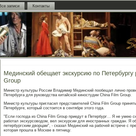
Все записи
Контакты
Мединский обещает экскурсию по Петербургу р
Group
Министр культуры России Владимир Мединский пообещал лично прове
Петербурга для руководства китайской киностудии China Film Group.
Министр культуры пригласил представителей China Film Group принят
Петербурге, который состоится в сентябре этого года.
"Если господа из China Film Group приедут в Петербург… Я не умею сн
работал экскурсоводом, вел экскурсии для иностранных граждан. Я 
петербургским дворцам", - сказал Мединский на рабочей встрече с пр
которая прошла в Москве в пятницу.