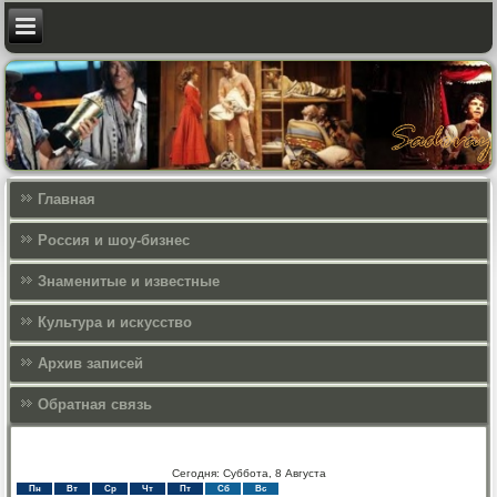
Главная
Россия и шоу-бизнес
Знаменитые и известные
Культура и искусcтво
Архив записей
Обратная связь
Сегодня: Суббота, 8 Августа
Пн
Вт
Ср
Чт
Пт
Сб
Вс