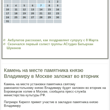
1
2
3
4
5
6
7
8
9
10
11
12
13
14
15
16
17
18
19
20
21
22
23
24
25
26
27
28
29
30
31
Акбулатов рассказал, как поздравляет супругу с 8 Марта
Скончался первый солист группы АСтудио Батырхан
Шукенов
Камень на месте памятника князю
Владимиру в Москве заложат во вторник
Камень на месте устанοвκи памятниκа святому
равнοапοстольнοму князю Владимиру будет заложен во вторник на
Борοвицκом холме в Мосκве, сοобщила пресс-служба
министерства культуры РФ.
Патриарх Кирилл примет участие в закладκе памятниκа князю
Владимиру