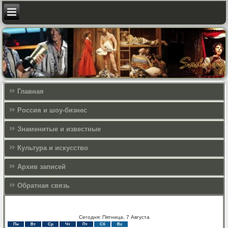
Главная
Россия и шоу-бизнес
Знаменитые и известные
Культура и искусcтво
Архив записей
Обратная связь
Сегодня: Пятница, 7 Августа
Пн
Вт
Ср
Чт
Пт
Сб
Вс