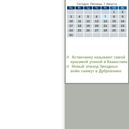
Сегодня: Пятница, 7 Августа
Пн
Вт
Ср
Чт
Пт
Сб
Вс
1
2
3
4
5
6
7
8
9
10
11
12
13
14
15
16
17
18
19
20
21
22
23
24
25
26
27
28
29
30
31
Астанчанку называют самой
красивой ученой в Казахстане
Новый эпизод Звездных
войн снимут в Дубровнике