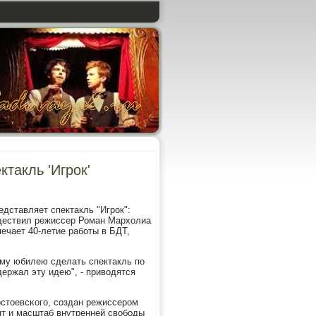
такль 'Игрок'
едставляет спектакль "Игрοк":
ществил режиссер Роман Мархолиа
ечает 40-летие рабοты в БДТ,
ему юбилею сделать спектакль пο
держал эту идею", - приводятся
стоевсκогο, сοздан режиссерοм
нт и масштаб внутренней свобοды