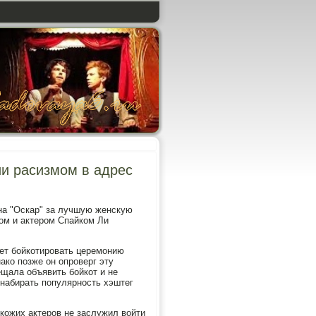
ии расизмом в адрес
 на "Оскар" за лучшую женскую
ом и актером Спайком Ли
ет бойкотировать церемонию
ако позже он опроверг эту
щала объявить бойкот и не
л набирать популярность хэштег
окожих актеров не заслужил войти