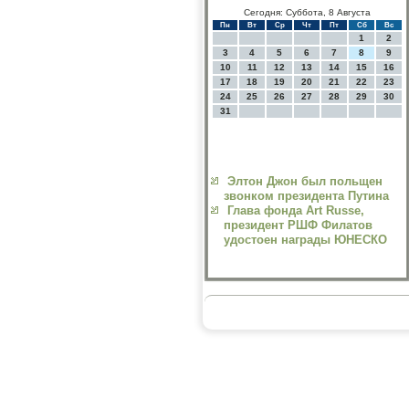
Сегодня: Суббота, 8 Августа
Пн
Вт
Ср
Чт
Пт
Сб
Вс
1
2
3
4
5
6
7
8
9
10
11
12
13
14
15
16
17
18
19
20
21
22
23
24
25
26
27
28
29
30
31
Элтон Джон был польщен
звонком президента Путина
Глава фонда Art Russe,
президент РШФ Филатов
удостоен награды ЮНЕСКО