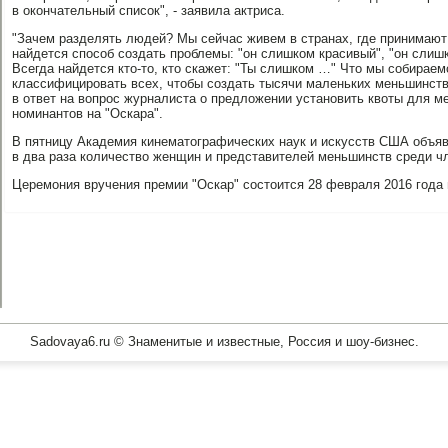
в окончательный список", - заявила актриса.
"Зачем разделять людей? Мы сейчас живем в странах, где принимают
найдется способ создать проблемы: "он слишком красивый", "он слиш
Всегда найдется кто-то, кто скажет: "Ты слишком …" Что мы собирае
классифицировать всех, чтобы создать тысячи маленьких меньшинств 
в ответ на вопрос журналиста о предложении установить квоты для 
номинантов на "Оскара".
В пятницу Академия кинематографических наук и искусств США объяв
в два раза количество женщин и представителей меньшинств среди ч
Церемония вручения премии "Оскар" состоится 28 февраля 2016 года
Sadovaya6.ru © Знаменитые и известные, Россия и шоу-бизнес.