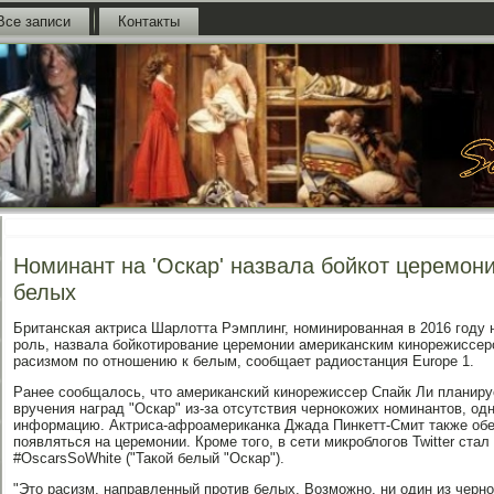
Все записи
Контакты
Номинант на 'Оскар' назвала бойкот церемон
белых
Британская актриса Шарлотта Рэмплинг, номинированная в 2016 году
роль, назвала бойкотирование церемонии американским кинорежиссер
расизмом по отношению к белым, сообщает радиостанция Europe 1.
Ранее сообщалось, что американский кинорежиссер Спайк Ли планиру
вручения наград "Оскар" из-за отсутствия чернокожих номинантов, одн
информацию. Актриса-афроамериканка Джада Пинкетт-Смит также обе
появляться на церемонии. Кроме того, в сети микроблогов Twitter ста
#OscarsSoWhite ("Такой белый "Оскар").
"Это расизм, направленный против белых. Возможно, ни один из черн