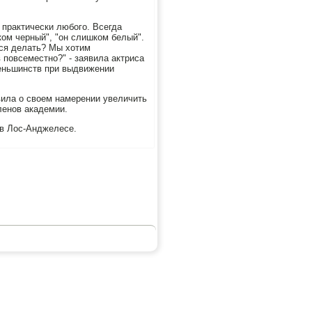
 практически любого. Всегда
ком черный", "он слишком белый".
мся делать? Мы хотим
повсеместно?" - заявила актриса
меньшинств при выдвижении
ила о своем намерении увеличить
ленов академии.
 в Лос-Анджелесе.