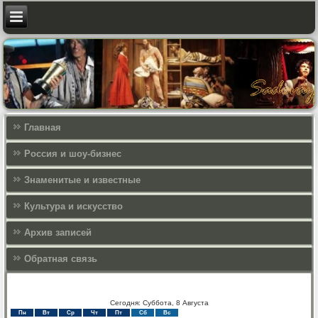
Главная
Россия и шоу-бизнес
Знаменитые и известные
Культура и искусcтво
Архив записей
Обратная связь
Сегодня: Суббота, 8 Августа
Пн
Вт
Ср
Чт
Пт
Сб
Вс