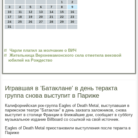
1
2
3
4
5
6
7
8
9
10
11
12
13
14
15
16
17
18
19
20
21
22
23
24
25
26
27
28
29
30
31
Чарли платил за молчание о ВИЧ
Жительница Верхнемамонского села отметила вековой
юбилей на Рождество
Игравшая в 'Батаклане' в день теракта
группа снова выступит в Париже
Калифорнийская рок-группа Eagles of Death Metal, выступавшая в
парижском театре "Батаклан" в день захвата заложников, снова
выступит в столице Франции в ближайшие дни, сообщает в субботу
музыкальное издание Billboard со ссылкой на свой источник.
Eagles of Death Metal приостановили выступления после теракта в
Париже