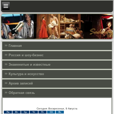
Главная
Россия и шоу-бизнес
Знаменитые и известные
Культура и искусcтво
Архив записей
Обратная связь
Сегодня: Воскресенье, 9 Августа
Пн
Вт
Ср
Чт
Пт
Сб
Вс