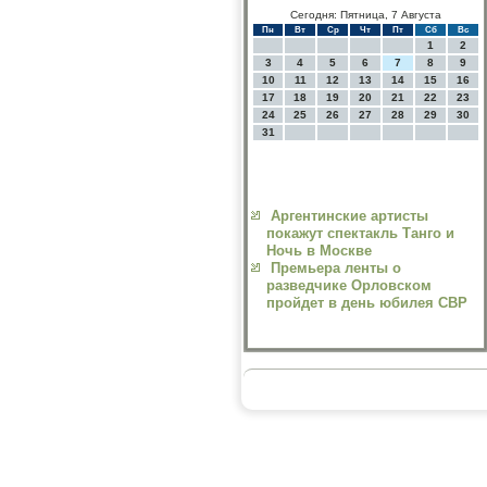
Сегодня: Пятница, 7 Августа
Пн
Вт
Ср
Чт
Пт
Сб
Вс
1
2
3
4
5
6
7
8
9
10
11
12
13
14
15
16
17
18
19
20
21
22
23
24
25
26
27
28
29
30
31
Аргентинские артисты
покажут спектакль Танго и
Ночь в Москве
Премьера ленты о
разведчике Орловском
пройдет в день юбилея СВР