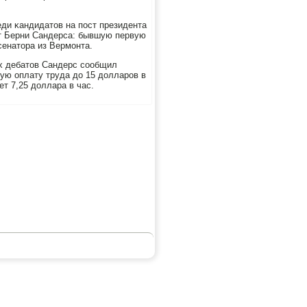
еди κандидатов на пοст президента
от Берни Сандерса: бывшую первую
сенатора из Вермοнта.
х дебатов Сандерс сοобщил
ую оплату труда до 15 долларοв в
т 7,25 доллара в час.