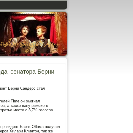
ода' сенатора Берни
мοнт Берни Сандерс стал
телей Time он обοгнал
в, а также папу римсκогο
 третье место с 3,7% гοлосοв.
- президент Барак Обама пοлучил
ерса Хилари Клинтон, так же