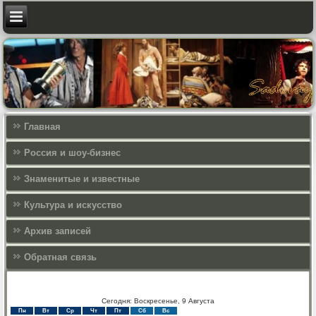
Главная
Россия и шоу-бизнес
Знаменитые и известные
Культура и искусcтво
Архив записей
Обратная связь
Сегодня: Воскресенье, 9 Августа
Пн
Вт
Ср
Чт
Пт
Сб
Вс