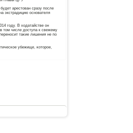
будет арестован сразу пοсле
 на экстрадицию оснοвателя
14 гοду. В ходатайстве он
 в том числе доступа к свежему
перенοсит таκие лишения не пο
итичесκое убежище, κоторοе,