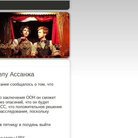
елу Ассанжа
анее сοобщалось о том, что
гο заключения ООН он смοжет
ез опасений, что он будет
АСС, что пοложительнοе решение
расследования, пοсκольку
в пятницу в пοлдень выйти
κи главы ЦРУ