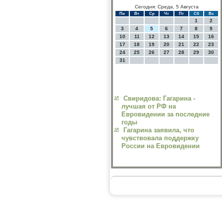
Сегодня: Среда, 5 Августа
Пн
Вт
Ср
Чт
Пт
Сб
Вс
1
2
3
4
5
6
7
8
9
10
11
12
13
14
15
16
17
18
19
20
21
22
23
24
25
26
27
28
29
30
31
Свиридова: Гагарина -
лучшая от РФ на
Евровидении за последние
годы
Гагарина заявила, что
чувствовала поддержку
России на Евровидении