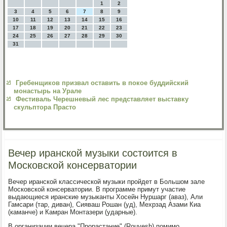
1
2
3
4
5
6
7
8
9
10
11
12
13
14
15
16
17
18
19
20
21
22
23
24
25
26
27
28
29
30
31
Гребенщиков призвал оставить в покое буддийский
монастырь на Урале
Фестиваль Черешневый лес представляет выставку
скульптора Прасто
Вечер иранской музыки состоится в
Московской консерватории
Вечер иранской классической музыки пройдет в Большом зале
Московской консерватории. В программе примут участие
выдающиеся иранские музыканты Хосейн Нуршарг (аваз), Али
Гамсари (тар, диван), Сияваш Рошан (уд), Мехрзад Азами Киа
(каманче) и Камран Монтазери (ударные).
В организации вечера "Прорастание" (Rouyesh) помимо