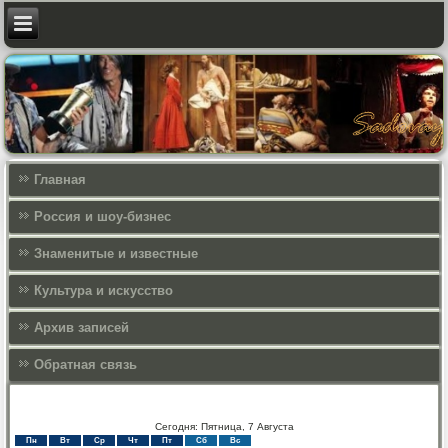
Главная
Россия и шоу-бизнес
Знаменитые и известные
Культура и искусcтво
Архив записей
Обратная связь
Сегодня: Пятница, 7 Августа
Пн
Вт
Ср
Чт
Пт
Сб
Вс