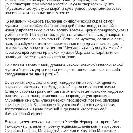
консерватории принимали участие научно-творческий центр
"Музыкальные культуры мира" и культурное представительство
при иранском посольстве в Москве.
"В названии концерта заключен символический образ самой
музыки - неистребимой животворящей силы, всегда готовой к
новому прорастанию сквозь толщу времен, броню предрассудков и
условностей. Истинная традиция, если она есть, всегда прорастет
в творчестве новых поколений. Истинное чувство, если оно есть,
всегда разбудит ответное переживание в сердцах внимающих", -
эти слова руководителя центра "Музыкальные культуры мира" и
куратора программы иранской музыки Маргариты Каратыгиной
приводит пресс-служба консерватории.
По словам Каратыгиной, древние каноны иранской классической
музыки "столь мудры и органичны, что легко впитывают в себя
сегодняшние темпы и ритмы".
Во вторник слушатели станут свидетелями того, как древние
звуковые архетипы "пробуждаются" в условиях новой жизни.
Следуя строгим правилам развития в системе иранских ладовых
систем - дастгахов, опираясь на непреходящую красоту и
глубинные смыслы классической персидской поэзии, звуковая
композиция как бы проводит слушателей по разным уровням
восхождения к вечно искомой и до конца непостижимой
божественной истине.
Выдающиеся музыканты - певец Хосейн Нуршарг и тарист Али
Гамсари - привлекли к проекту единомышленников и виртуозов:
Сияваша Рошана, Мехрзада Азами Киа и Камрана Монтазери.