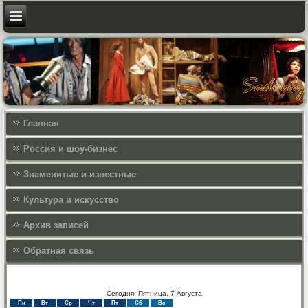
Главная
Россия и шоу-бизнес
Знаменитые и известные
Культура и искусcтво
Архив записей
Обратная связь
Сегодня: Пятница, 7 Августа
Пн
Вт
Ср
Чт
Пт
Сб
Вс