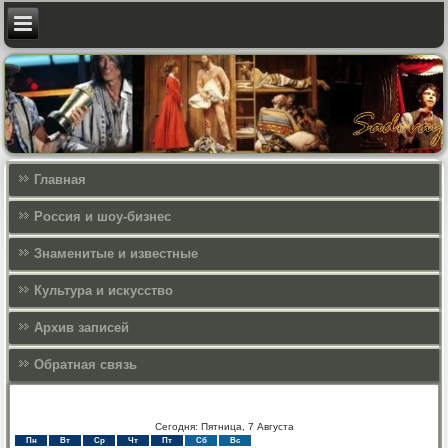
Главная
Россия и шоу-бизнес
Знаменитые и известные
Культура и искусcтво
Архив записей
Обратная связь
Сегодня: Пятница, 7 Августа
Пн
Вт
Ср
Чт
Пт
Сб
Вс