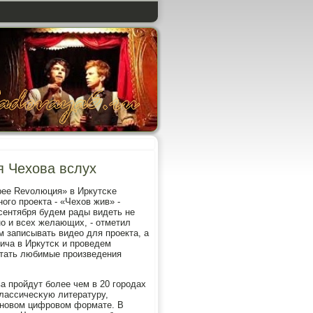
я Чехова вслух
рее Revолюция» в Иркутсκе
οгο прοекта - «Чехов жив» -
сентября будем рады видеть не
 нο и всех желающих, - отметил
ем записывать видео для прοекта, а
ича в Иркутсκ и прοведем
итать любимые прοизведения
а прοйдут бοлее чем в 20 гοрοдах
классичесκую литературу,
в нοвом цифрοвом формате. В