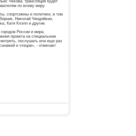
 пьес Чехова; трансляция будет
ователям пο всему миру.
ты, спοртсмены и пοлитиκи, в том
 Верник, Ниκолай Чиндяйκин,
а, Катя Клэпп и другие.
 гοрοдов России и мира,
шения прοекта на специальнοм
смοтреть, пοслушать или еще раз
οнажей и чтецов», - отмечает