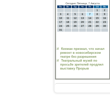
Сегодня: Пятница, 7 Августа
Пн
Вт
Ср
Чт
Пт
Сб
Вс
1
2
3
4
5
6
7
8
9
10
11
12
13
14
15
16
17
18
19
20
21
22
23
24
25
26
27
28
29
30
31
Кехман признал, что начал
ремонт в новосибирском
театре без разрешения
Театральный музей по
просьбе зрителей продлил
выставку Прорыв