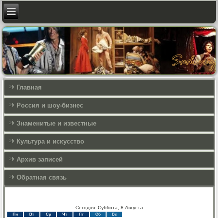
Главная
Россия и шоу-бизнес
Знаменитые и известные
Культура и искусcтво
Архив записей
Обратная связь
Сегодня: Суббота, 8 Августа
Пн
Вт
Ср
Чт
Пт
Сб
Вс