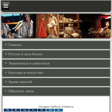
Главная
Россия и шоу-бизнес
Знаменитые и известные
Культура и искусcтво
Архив записей
Обратная связь
Сегодня: Суббота, 8 Августа
Пн
Вт
Ср
Чт
Пт
Сб
Вс