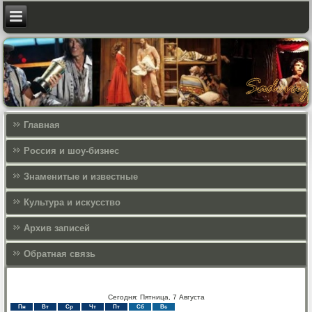
Главная
Россия и шоу-бизнес
Знаменитые и известные
Культура и искусcтво
Архив записей
Обратная связь
Сегодня: Пятница, 7 Августа
Пн
Вт
Ср
Чт
Пт
Сб
Вс