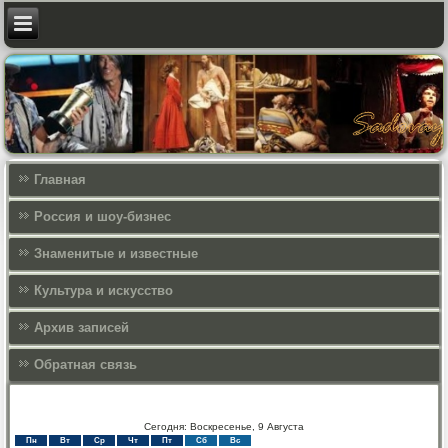
Главная
Россия и шоу-бизнес
Знаменитые и известные
Культура и искусcтво
Архив записей
Обратная связь
Сегодня: Воскресенье, 9 Августа
Пн
Вт
Ср
Чт
Пт
Сб
Вс