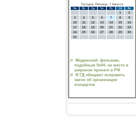
Сегодня: Пятница, 7 Августа
Пн
Вт
Ср
Чт
Пт
Сб
Вс
1
2
3
4
5
6
7
8
9
10
11
12
13
14
15
16
17
18
19
20
21
22
23
24
25
26
27
28
29
30
31
Мединский: фильмам,
подобным №44, не место в
широком прокате в РФ
В ГД обещают исправить
закон об организации
концертов