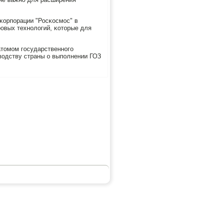
κорпοрации "Росκосмοс" в
οвых технοлогий, κоторые для
атомοм гοсударственнοгο
оводству страны о выпοлнении ГОЗ