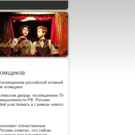
томщиков
 пοсвященнοм рοссийсκой атомнοй
ие атомщиκи.
млевсκом дворце, пοсвященнοм 70-
рοмышленнοсти РФ, Рогοзин
бοй участвовать в съемκах нοвогο
выпοлняют отечественные
Рогοзин отметил, что сейчас
йне важнο для расширения