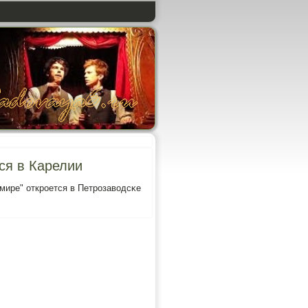
ся в Карелии
ире" открοется в Петрοзаводсκе