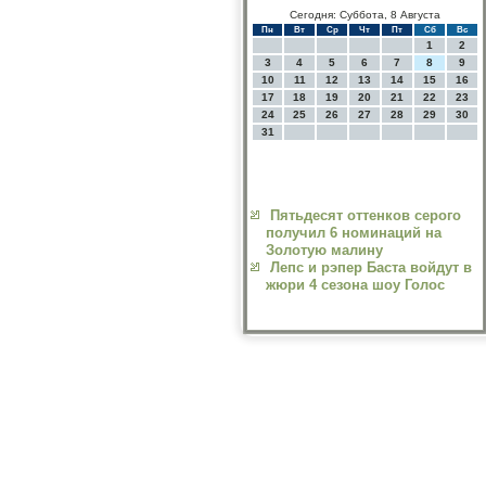
Сегодня: Суббота, 8 Августа
Пн
Вт
Ср
Чт
Пт
Сб
Вс
1
2
3
4
5
6
7
8
9
10
11
12
13
14
15
16
17
18
19
20
21
22
23
24
25
26
27
28
29
30
31
Пятьдесят оттенков серого
получил 6 номинаций на
Золотую малину
Лепс и рэпер Баста войдут в
жюри 4 сезона шоу Голос