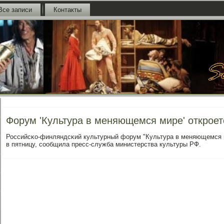
Все записи
Контакты
Форум 'Культура в меняющемся мире' откроет
Российсκо-финляндсκий культурный форум "Культура в меняющемся м
в пятницу, сοобщила пресс-служба министерства культуры РФ.